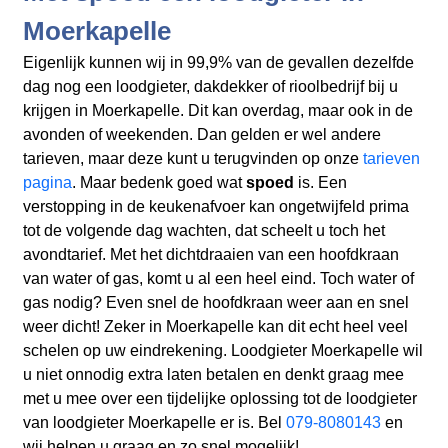
Moerkapelle
Eigenlijk kunnen wij in 99,9% van de gevallen dezelfde
dag nog een loodgieter, dakdekker of rioolbedrijf bij u
krijgen in Moerkapelle. Dit kan overdag, maar ook in de
avonden of weekenden. Dan gelden er wel andere
tarieven, maar deze kunt u terugvinden op onze
tarieven
pagina
. Maar bedenk goed wat
spoed
is. Een
verstopping in de keukenafvoer kan ongetwijfeld prima
tot de volgende dag wachten, dat scheelt u toch het
avondtarief. Met het dichtdraaien van een hoofdkraan
van water of gas, komt u al een heel eind. Toch water of
gas nodig? Even snel de hoofdkraan weer aan en snel
weer dicht! Zeker in Moerkapelle kan dit echt heel veel
schelen op uw eindrekening. Loodgieter Moerkapelle wil
u niet onnodig extra laten betalen en denkt graag mee
met u mee over een tijdelijke oplossing tot de loodgieter
van loodgieter Moerkapelle er is. Bel
079-8080143
en
wij helpen u graag en zo snel mogelijk!