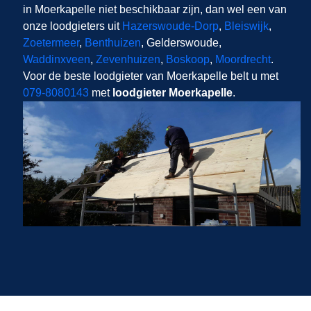
in Moerkapelle niet beschikbaar zijn, dan wel een van
onze loodgieters uit
Hazerswoude-Dorp
,
Bleiswijk
,
Zoetermeer
,
Benthuizen
, Gelderswoude,
Waddinxveen
,
Zevenhuizen
,
Boskoop
,
Moordrecht
.
Voor de beste loodgieter van Moerkapelle belt u met
079-8080143
met
loodgieter Moerkapelle
.