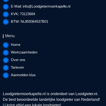
E-Mail:
info@Loodgietermoerkapelle.nl
KVK: 73123684
BTW: NL859364537B01
Menu
Home
Werkzaamheden
Over ons
Tarieven
Aanmelden klus
Loodgietermoerkapelle.nl is onderdeel van
Loodgieter.nl
.
De best beoordeelde landelijke loodgieter van Nederland!
U krijgt altijd een lokale loodgieter!